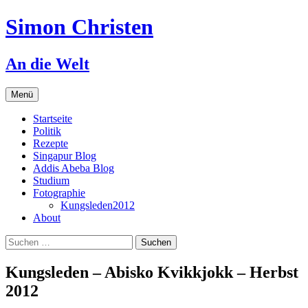
Zum
Simon Christen
Inhalt
springen
An die Welt
Menü
Startseite
Politik
Rezepte
Singapur Blog
Addis Abeba Blog
Studium
Fotographie
Kungsleden2012
About
Suchen
nach:
Kungsleden – Abisko Kvikkjokk – Herbst
2012