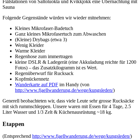
Fiälstationen von Saltoluokta und Kvikkjokk eine Übernachtung mit
Sauna
Folgende Gegenstände würden wir wieder mitnehmen:
Kleines Mikrofaser-Badetuch
Ganz kleines Mikrofasertuch zum Abwaschen
(Kleine) Drybags (etwa 3)
Wenig Kleider
Warme Kleider
Regenhose zum immertragen
kleine DSLR & Ladegerät (eine Akkuladung reichte für 1200
Fotos) – das Zusatzkilogramm ist es Wert.
Regenüberwurf für Rucksack
Kopfmückennetz
Wanderkarte auf PDF
im Handy (von
http://www.fjaellwanderung.de/wege/kungsleden/
)
Generell beobachteten wir, dass viele Leute sehr grosse Rucksäcke
mit sich rummschleppen. Unsere waren mit Essen für 4 Tage, 2.5
Liter Wasser und 1/3 Zelt & Küchenausrüstung ~18 kg.
Etappen
(Entsprechend
http://www.fjaellwanderung.de/wege/kungsleden/
)