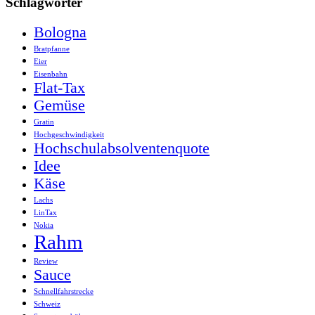
Schlagwörter
Bologna
Bratpfanne
Eier
Eisenbahn
Flat-Tax
Gemüse
Gratin
Hochgeschwindigkeit
Hochschulabsolventenquote
Idee
Käse
Lachs
LinTax
Nokia
Rahm
Review
Sauce
Schnellfahrstrecke
Schweiz